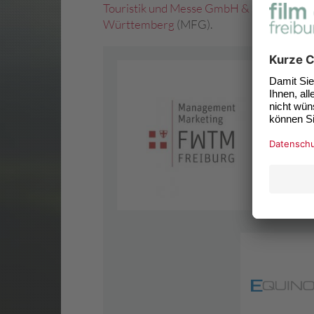
Touristik und Messe GmbH & Co.KG
(FWT
Württemberg
(MFG).