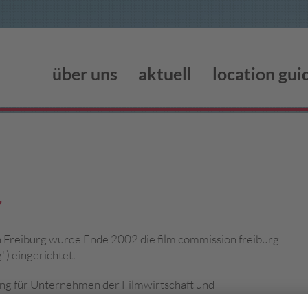
über uns
aktuell
location gui
r
 Freiburg wurde Ende 2002 die film commission freiburg
") eingerichtet.
ung für Unternehmen der Filmwirtschaft und
ie
Stadt Freiburg
über ihre Tochter
Freiburg Wirtschaft