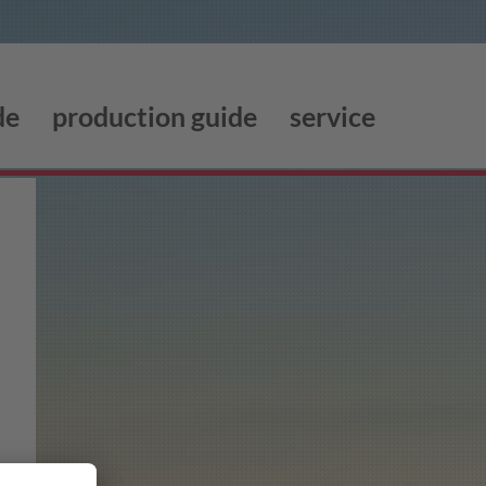
de
production guide
service