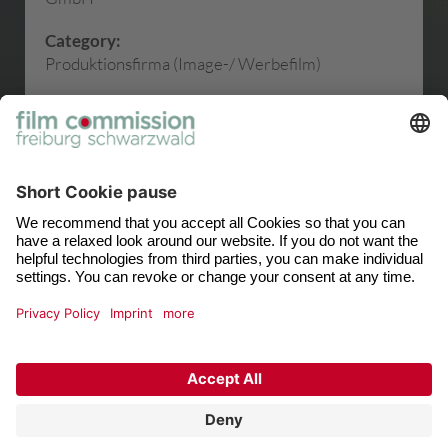
Category:
Produktionsfirma (Image-/ Werbefilm)
Contact person:
Severine Guthier
© 2026 film commission freiburg schwarzwald
Cookie settings
Privacy
Imprint
Contact
film commission
freiburg schwarzwald
Fabian Kiefer
Neuer Messplatz 3
79108 Freiburg
+49 (0) 761 / 3881 1506
+49 (0) 761 / 3881 1398
filmcommission@fwtm.de